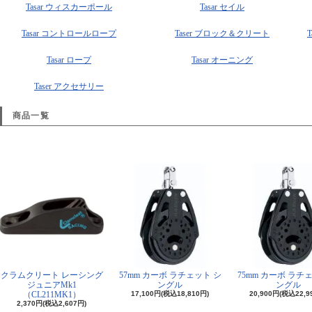
Tasar ウィスカーポール
Tasar セイル
Tasar コントロールロープ
Taser ブロック＆クリート
Tasar ロープ
Tasar オーニング
Taser アクセサリー
商品一覧
クラムクリート レーシング
57mm カーボ ラチェット シ
75mm カーボ ラチ
ジュニアMk1
ングル
ングル
（CL211MK1）
17,100円(税込18,810円)
20,900円(税込22,9
2,370円(税込2,607円)