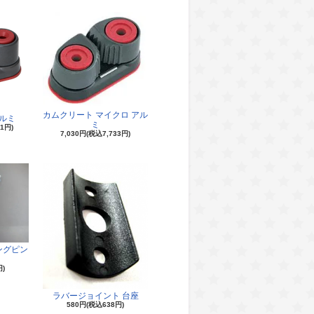
カムクリート マイクロ アル
ルミ
ミ
51円)
7,030円(税込7,733円)
ングピン
円)
ラバージョイント 台座
580円(税込638円)