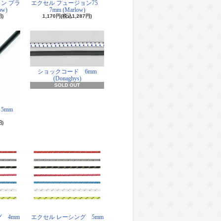
ン プラ
エクセル フュージョン75
ow)
7mm (Marlow)
円)
1,170円(税込1,287円)
ショックコード 6mm
(Donaghys)
SOLD OUT
5mm
円)
 4mm
エクセル レーシング 5mm