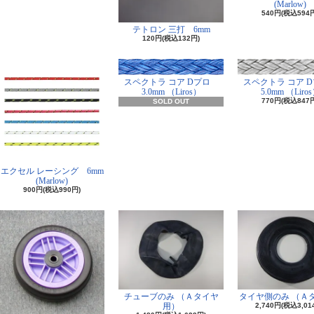
(Marlow)
540円(税込594
テトロン 三打 6mm
120円(税込132円)
スペクトラ コア Dプロ
スペクトラ コア 
3.0mm （Liros）
5.0mm （Liro
770円(税込847
SOLD OUT
エクセル レーシング 6mm
(Marlow)
900円(税込990円)
チューブのみ （Ａタイヤ
タイヤ側のみ （Ａ
用）
2,740円(税込3,01