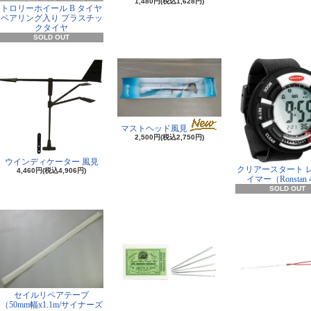
1,480円(税込1,628円)
トロリーホイール B タイヤ
ベアリング入り プラスチッ
クタイヤ
SOLD OUT
マストヘッド風見
2,500円(税込2,750円)
ウインディケーター 風見
クリアースタート 
4,460円(税込4,906円)
イマー（Ronstan 4
SOLD OUT
セイルリペアテープ
（50mm幅x1.1m/サイナーズ