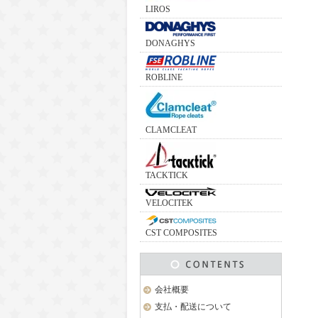
LIROS
DONAGHYS
ROBLINE
CLAMCLEAT
TACKTICK
VELOCITEK
CST COMPOSITES
会社概要
支払・配送について