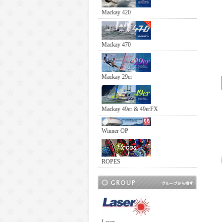
Mackay 420
Mackay 470
Mackay 29er
Mackay 49er & 49erFX
Winner OP
ROPES