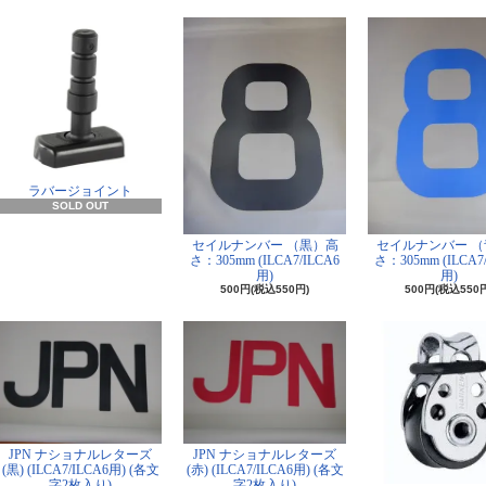
ラバージョイント
SOLD OUT
セイルナンバー （黒）高
セイルナンバー （
さ：305mm (ILCA7/ILCA6
さ：305mm (ILCA7
用)
用)
500円(税込550円)
500円(税込550
JPN ナショナルレターズ
JPN ナショナルレターズ
(黒) (ILCA7/ILCA6用) (各文
(赤) (ILCA7/ILCA6用) (各文
字2枚入り)
字2枚入り)