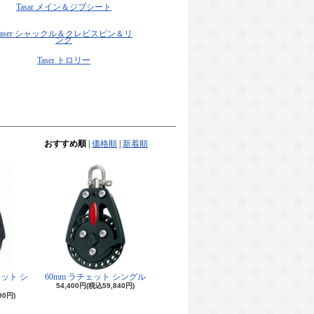
Tasar メイン＆ジブシート
Taser シャックル＆クレビスピン＆リ
ング
Taser トロリー
おすすめ順
|
価格順
|
新着順
ェット シ
60mm ラチェット シングル
54,400円(税込59,840円)
90円)