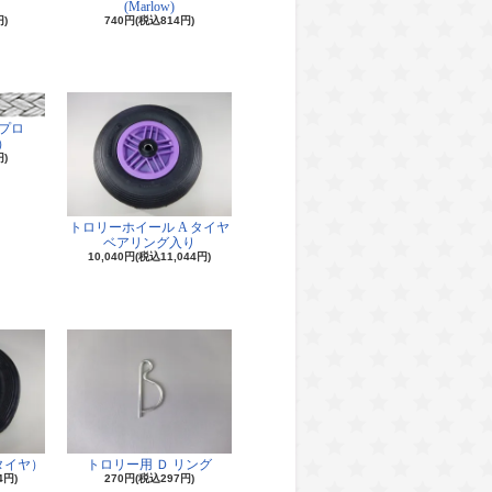
(Marlow)
円)
740円(税込814円)
Dプロ
s）
円)
トロリーホイール A タイヤ
ベアリング入り
10,040円(税込11,044円)
タイヤ）
トロリー用 Ｄ リング
4円)
270円(税込297円)