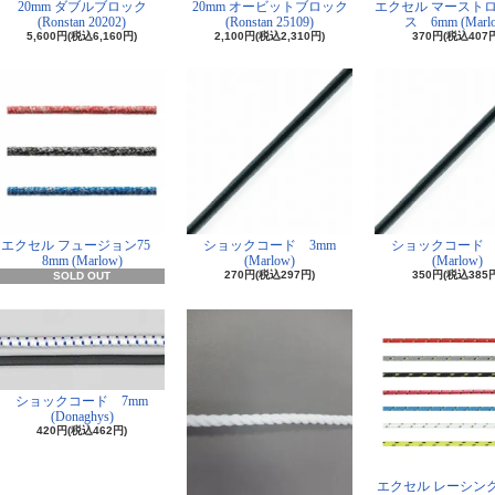
20mm ダブルブロック
20mm オービットブロック
エクセル マーストロ
(Ronstan 20202)
(Ronstan 25109)
ス 6mm (Marl
5,600円(税込6,160円)
2,100円(税込2,310円)
370円(税込407
エクセル フュージョン75
ショックコード 3mm
ショックコード 
8mm (Marlow)
(Marlow)
(Marlow)
270円(税込297円)
350円(税込385
SOLD OUT
ショックコード 7mm
(Donaghys)
420円(税込462円)
エクセル レーシング