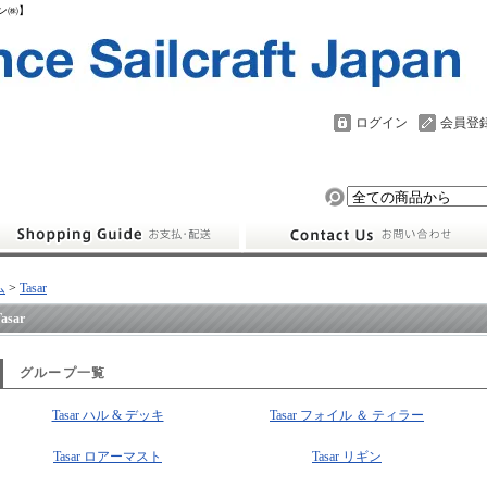
パン㈱】
ログイン
会員登
ム
>
Tasar
asar
グループ一覧
Tasar ハル & デッキ
Tasar フォイル ＆ ティラー
Tasar ロアーマスト
Tasar リギン