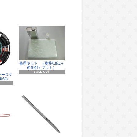
修理キット （樹脂0.8kg＋
硬化剤＋マット）
SOLD OUT
レースタ
050)