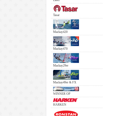
Laser
Tasar
Mackay420
Mackay470
Mackay29er
Mackay49er & FX
WINNER OP
HARKEN