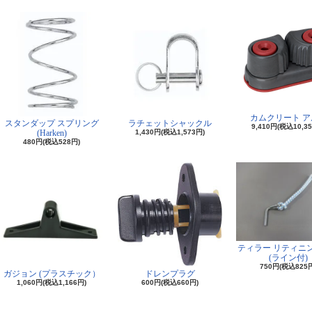
カムクリート ア
スタンダップ スプリング
ラチェットシャックル
9,410円(税込10,3
(Harken)
1,430円(税込1,573円)
480円(税込528円)
ティラー リティニ
(ライン付)
750円(税込825
ガジョン (プラスチック）
ドレンプラグ
1,060円(税込1,166円)
600円(税込660円)