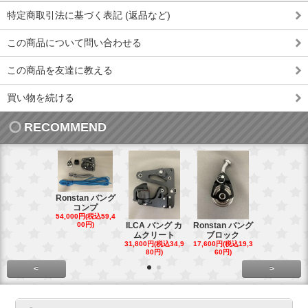
特定商取引法に基づく表記 (返品など)
この商品について問い合わせる
この商品を友達に教える
買い物を続ける
RECOMMEND
Ronstan バング
コンプ
20mm オ
54,000円(税込59,4
トダブルブ
00円)
ILCA バング カ
Ronstan バング
4,300円(税込4
ムクリート
ブロック
円)
31,800円(税込34,9
17,600円(税込19,3
80円)
60円)
<
>