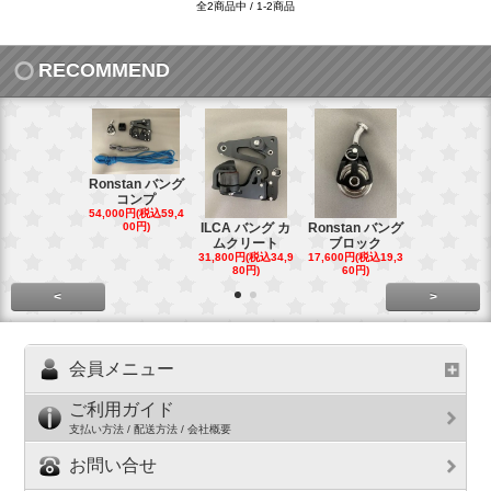
全2商品中 / 1-2商品
RECOMMEND
Ronstan バング
コンプ
20mm オ
54,000円(税込59,4
トダブルブ
00円)
ILCA バング カ
Ronstan バング
4,300円(税込4
ムクリート
ブロック
円)
31,800円(税込34,9
17,600円(税込19,3
80円)
60円)
<
>
会員メニュー
ご利用ガイド
支払い方法 / 配送方法 / 会社概要
お問い合せ