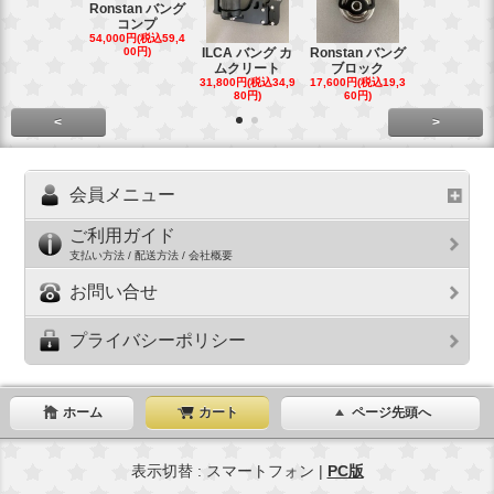
Ronstan バング
コンプ
20mm オ
54,000円(税込59,4
トダブルブ
00円)
ILCA バング カ
Ronstan バング
4,300円(税込4
ムクリート
ブロック
円)
31,800円(税込34,9
17,600円(税込19,3
80円)
60円)
<
>
会員メニュー
ご利用ガイド
支払い方法 / 配送方法 / 会社概要
お問い合せ
プライバシーポリシー
ホーム
カート
ページ先頭へ
表示切替 : スマートフォン |
PC版