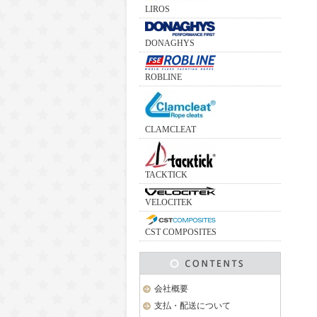
LIROS
DONAGHYS
ROBLINE
CLAMCLEAT
TACKTICK
VELOCITEK
CST COMPOSITES
会社概要
支払・配送について