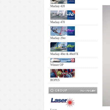
Mackay 420
Mackay 470
Mackay 29er
Mackay 49er & 49erFX
Winner OP
ROPES