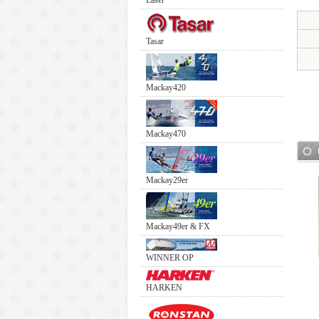
Laser
Tasar
Mackay420
Mackay470
Mackay29er
Mackay49er & FX
WINNER OP
HARKEN