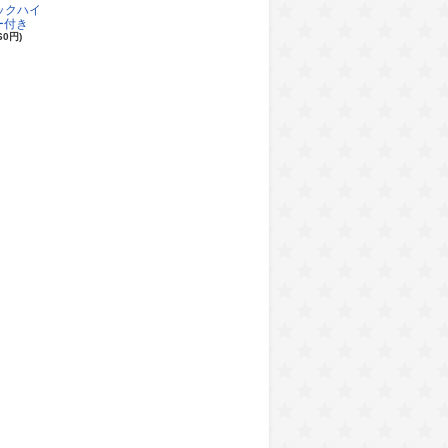
ロックハイ
ー付き
60円)