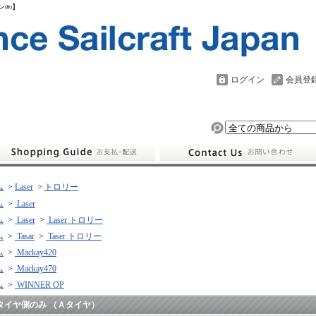
パン㈱】
ログイン
会員登
ム
>
Laser
>
トロリー
ム
>
Laser
ム
>
Laser
>
Laser トロリー
ム
>
Tasar
>
Taser トロリー
ム
>
Mackay420
ム
>
Mackay470
ム
>
WINNER OP
タイヤ側のみ （Ａタイヤ）