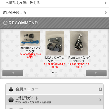
この商品を友達に教える
買い物を続ける
RECOMMEND
Ronstan バング
コンプ
20mm オ
54,000円(税込59,4
トダブルブ
00円)
ILCA バング カ
Ronstan バング
4,300円(税込4
ムクリート
ブロック
円)
31,800円(税込34,9
17,600円(税込19,3
80円)
60円)
<
>
会員メニュー
ご利用ガイド
支払い方法 / 配送方法 / 会社概要