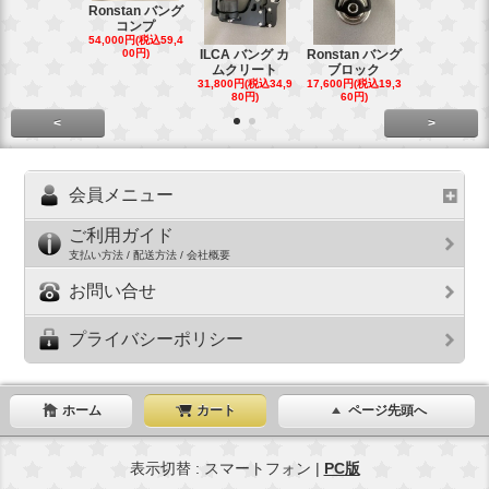
Ronstan バング
コンプ
20mm オ
54,000円(税込59,4
トダブルブ
00円)
ILCA バング カ
Ronstan バング
4,300円(税込4
ムクリート
ブロック
円)
31,800円(税込34,9
17,600円(税込19,3
80円)
60円)
<
>
会員メニュー
ご利用ガイド
支払い方法 / 配送方法 / 会社概要
お問い合せ
プライバシーポリシー
ホーム
カート
ページ先頭へ
表示切替 : スマートフォン |
PC版