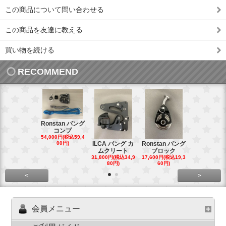
この商品について問い合わせる
この商品を友達に教える
買い物を続ける
RECOMMEND
Ronstan バング
コンプ
20mm オ
54,000円(税込59,4
トダブルブ
00円)
ILCA バング カ
Ronstan バング
4,300円(税込4
ムクリート
ブロック
円)
31,800円(税込34,9
17,600円(税込19,3
80円)
60円)
<
>
会員メニュー