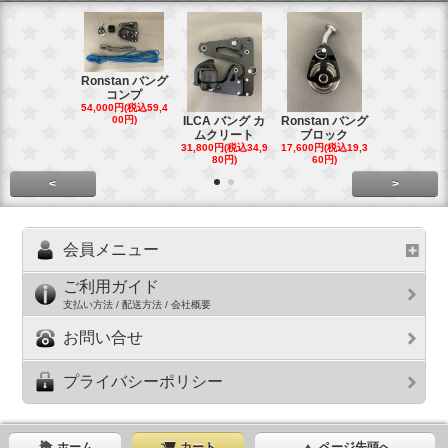
Ronstan バング
コンプ
20mm オ
54,000円(税込59,4
トダブルブ
00円)
ILCA バング カ
Ronstan バング
4,300円(税込4
ムクリート
ブロック
円)
31,800円(税込34,9
17,600円(税込19,3
80円)
60円)
<
>
会員メニュー
ご利用ガイド
支払い方法 / 配送方法 / 会社概要
お問い合せ
プライバシーポリシー
ホーム
カート
ページ先頭へ