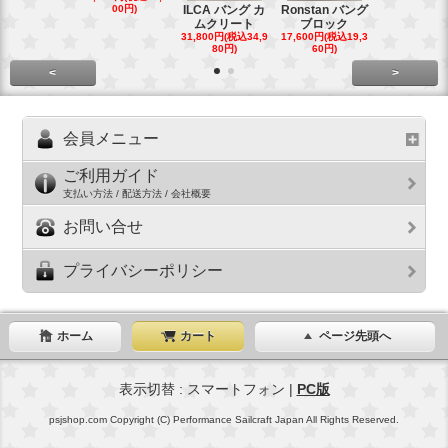
トダブルブ
00円)
ILCA バング カ
Ronstan バング
4,300円(税込4
ムクリート
ブロック
円)
31,800円(税込34,9
17,600円(税込19,3
80円)
60円)
<
>
会員メニュー
ご利用ガイド
支払い方法 / 配送方法 / 会社概要
お問い合せ
プライバシーポリシー
ホーム
カート
ページ先頭へ
表示切替 : スマートフォン |
PC版
psjshop.com Copyright (C) Performance Sailcraft Japan All Rights Reserved.