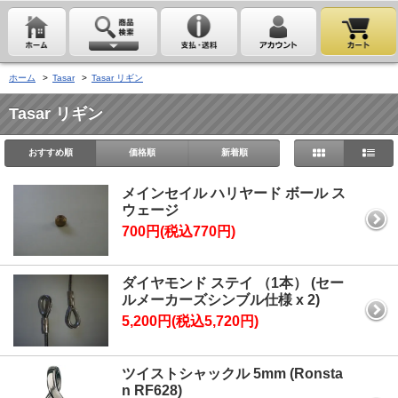
ホーム
>
Tasar
>
Tasar リギン
Tasar リギン
おすすめ順
価格順
新着順
メインセイル ハリヤード ボール ス
ウェージ
700円(税込770円)
ダイヤモンド ステイ （1本） (セー
ルメーカーズシンブル仕様 x 2)
5,200円(税込5,720円)
ツイストシャックル 5mm (Ronsta
n RF628)