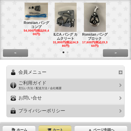
Ronstan バング
コンプ
20mm オ
54,000円(税込59,4
トダブルブ
00円)
ILCA バング カ
Ronstan バング
4,300円(税込4
ムクリート
ブロック
円)
31,800円(税込34,9
17,600円(税込19,3
80円)
60円)
<
>
会員メニュー
ご利用ガイド
支払い方法 / 配送方法 / 会社概要
お問い合せ
プライバシーポリシー
ホーム
カート
ページ先頭へ