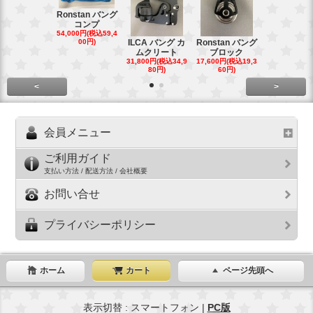
Ronstan バング
コンプ
20mm オ
54,000円(税込59,4
トダブルブ
00円)
ILCA バング カ
Ronstan バング
4,300円(税込4
ムクリート
ブロック
円)
31,800円(税込34,9
17,600円(税込19,3
80円)
60円)
<
>
会員メニュー
ご利用ガイド
支払い方法 / 配送方法 / 会社概要
お問い合せ
プライバシーポリシー
ホーム
カート
ページ先頭へ
表示切替 : スマートフォン |
PC版