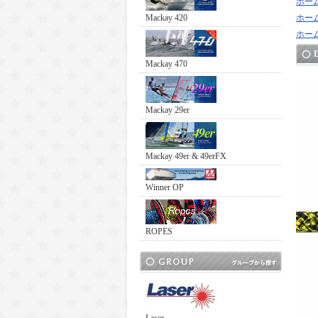
ホー
Mackay 420
ホー
ホー
Mackay 470
Mackay 29er
Mackay 49er & 49erFX
Winner OP
ROPES