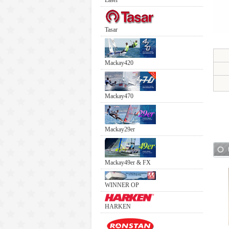
Laser
Tasar
Mackay420
Mackay470
Mackay29er
Mackay49er & FX
WINNER OP
HARKEN