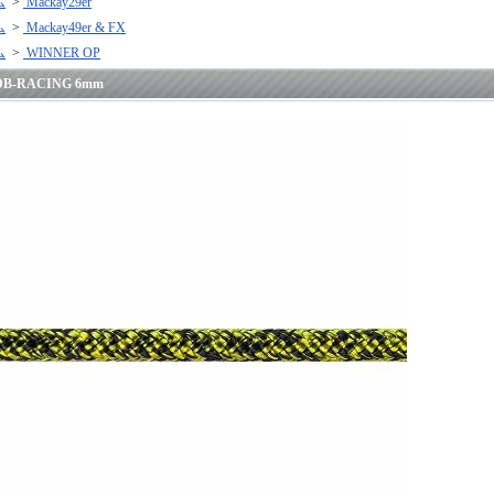
ム
>
Mackay29er
ム
>
Mackay49er & FX
ム
>
WINNER OP
DB-RACING 6mm