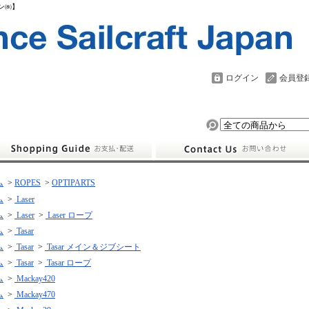
パン㈱】
ログイン
会員登
ム
>
ROPES
>
OPTIPARTS
ム
>
Laser
ム
>
Laser
>
Laser ロープ
ム
>
Tasar
ム
>
Tasar
>
Tasar メイン＆ジブシート
ム
>
Tasar
>
Tasar ロープ
ム
>
Mackay420
ム
>
Mackay470