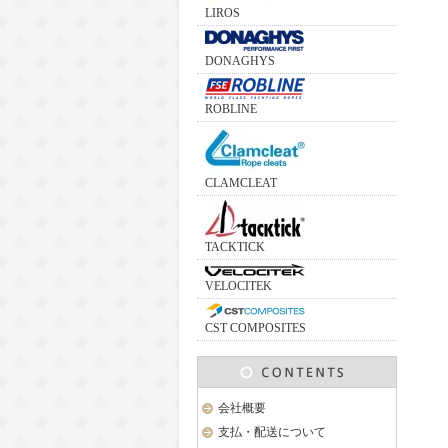
LIROS
DONAGHYS
ROBLINE
CLAMCLEAT
TACKTICK
VELOCITEK
CST COMPOSITES
会社概要
支払・配送について