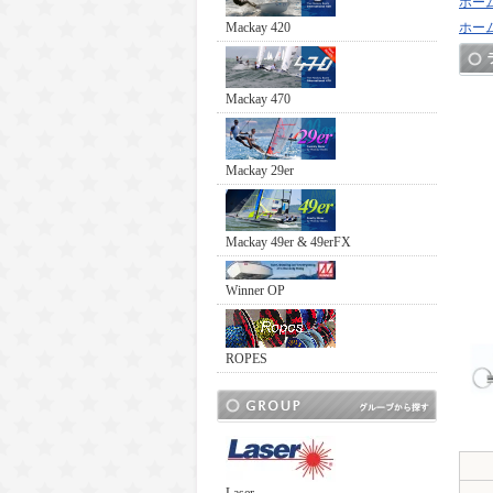
ホー
Mackay 420
ホー
Mackay 470
Mackay 29er
Mackay 49er & 49erFX
Winner OP
ROPES