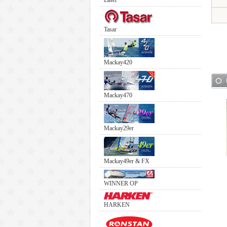
Laser
Tasar
Mackay420
Mackay470
Mackay29er
Mackay49er & FX
WINNER OP
HARKEN