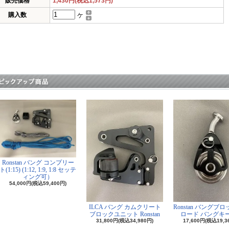
販売価格
1,430円(税込1,573円)
購入数
ケ
Ronstan バング コンプリー
ト(1:15) (1:12, 1:9, 1:8 セッテ
ィング可）
54,000円(税込59,400円)
ILCA バング カムクリート
Ronstan バングブ
ブロックユニット Ronstan
ロード バングキ
31,800円(税込34,980円)
17,600円(税込19,3