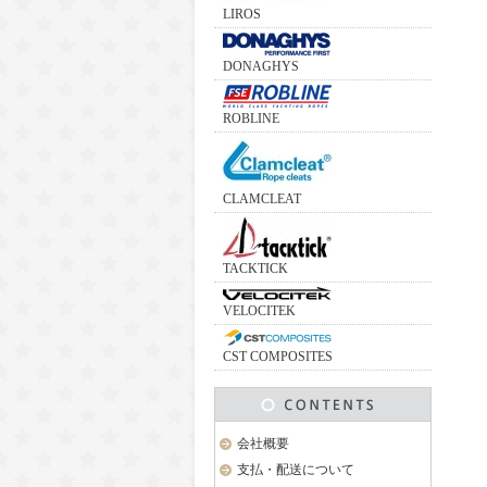
LIROS
DONAGHYS
ROBLINE
CLAMCLEAT
TACKTICK
VELOCITEK
CST COMPOSITES
会社概要
支払・配送について