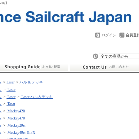
パン㈱】
ログイン
会員登
ム
>
Laser
>
ハル & デッキ
ム
>
Laser
ム
>
Laser
>
Laser ハル＆デッキ
ム
>
Tasar
ム
>
Mackay420
ム
>
Mackay470
ム
>
Mackay29er
ム
>
Mackay49er & FX