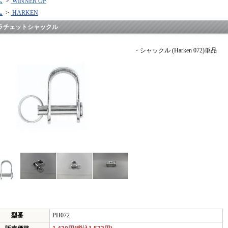
ム
>
WINNER OP
ム
>
HARKEN
ラチェットシャックル
・シャックル (Harken 072)単品
型番
PH072