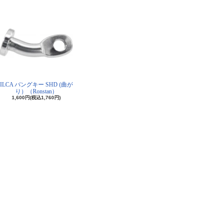
ILCA バングキー SHD (曲が
り）（Ronstan）
1,600円(税込1,760円)