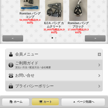
Ronstan バング
コンプ
20mm オ
54,000円(税込59,4
トダブルブ
00円)
ILCA バング カ
Ronstan バング
4,300円(税込4
ムクリート
ブロック
円)
31,800円(税込34,9
17,600円(税込19,3
80円)
60円)
<
>
会員メニュー
ご利用ガイド
支払い方法 / 配送方法 / 会社概要
お問い合せ
プライバシーポリシー
ホーム
カート
ページ先頭へ