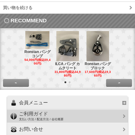
買い物を続ける
RECOMMEND
Ronstan バング
コンプ
20mm オ
54,000円(税込59,4
トダブルブ
00円)
ILCA バング カ
Ronstan バング
4,300円(税込4
ムクリート
ブロック
円)
31,800円(税込34,9
17,600円(税込19,3
80円)
60円)
<
>
会員メニュー
ご利用ガイド
支払い方法 / 配送方法 / 会社概要
お問い合せ