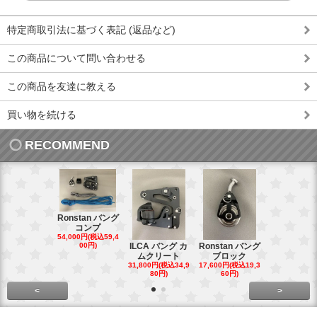
特定商取引法に基づく表記 (返品など)
この商品について問い合わせる
この商品を友達に教える
買い物を続ける
RECOMMEND
Ronstan バング
コンプ
20mm オ
54,000円(税込59,4
トダブルブ
00円)
ILCA バング カ
Ronstan バング
4,300円(税込4
ムクリート
ブロック
円)
31,800円(税込34,9
17,600円(税込19,3
80円)
60円)
<
>