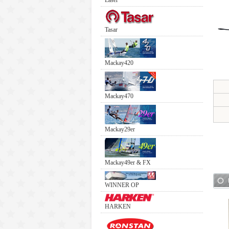
Laser
Tasar
Mackay420
Mackay470
Mackay29er
Mackay49er & FX
WINNER OP
HARKEN