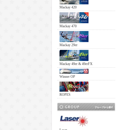
Mackay 420
Mackay 470
Mackay 29er
Mackay 49er & 49erFX
Winner OP
ROPES