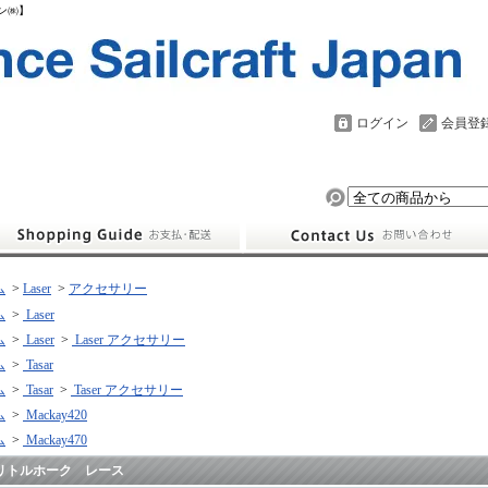
パン㈱】
ログイン
会員登
ム
>
Laser
>
アクセサリー
ム
>
Laser
ム
>
Laser
>
Laser アクセサリー
ム
>
Tasar
ム
>
Tasar
>
Taser アクセサリー
ム
>
Mackay420
ム
>
Mackay470
リトルホーク レース