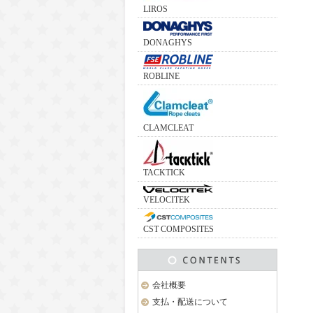
LIROS
DONAGHYS
ROBLINE
CLAMCLEAT
TACKTICK
VELOCITEK
CST COMPOSITES
会社概要
支払・配送について