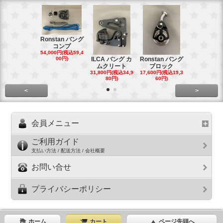
Ronstan バング
コンプ
20mm オ
54,000円(税込59,4
トダブルブ
00円)
ILCA バング カ
Ronstan バング
4,300円(税込4
ムクリート
ブロック
円)
31,800円(税込34,9
17,600円(税込19,3
80円)
60円)
<
>
会員メニュー
ご利用ガイド
支払い方法 / 配送方法 / 会社概要
お問い合せ
プライバシーポリシー
ホーム
カート
ページ先頭へ