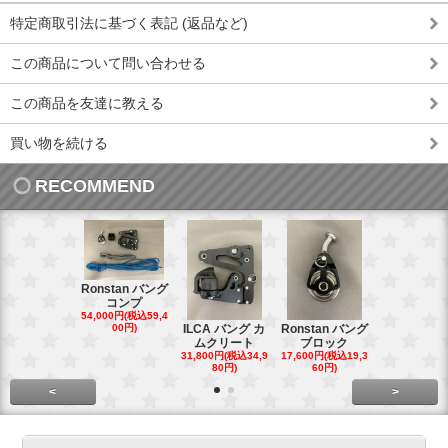
特定商取引法に基づく表記 (返品など)
この商品について問い合わせる
この商品を友達に教える
買い物を続ける
RECOMMEND
Ronstan バング
コンプ
20mm オ
54,000円(税込59,4
トダブルブ
00円)
ILCA バング カ
Ronstan バング
4,300円(税込4
ムクリート
ブロック
円)
31,800円(税込34,9
17,600円(税込19,3
80円)
60円)
<
>