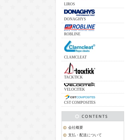
LIROS
DONAGHYS
ROBLINE
CLAMCLEAT
TACKTICK
VELOCITEK
CST COMPOSITES
会社概要
支払・配送について