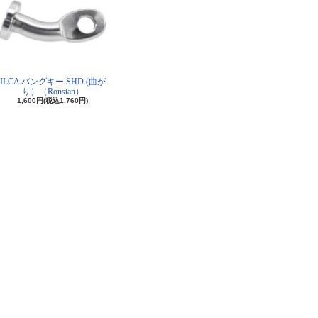
ILCA バングキー SHD (曲が
り）（Ronstan）
1,600円(税込1,760円)