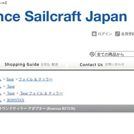
パン㈱】
ログイン
会員登
ム
>
Tasar
>
フォイル ＆ ティラー
ム
>
Tasar
ム
>
Tasar
>
Tasar フォイル ＆ ティラー
ム
>
RONSTAN
ラウンドティラー アダプター (Ronstan RF3136)