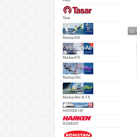
Laser
Tasar
Mackay420
Mackay470
Mackay29er
Mackay49er & FX
WINNER OP
HARKEN