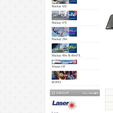
Mackay 420
Mackay 470
Mackay 29er
Mackay 49er & 49erFX
Winner OP
ROPES