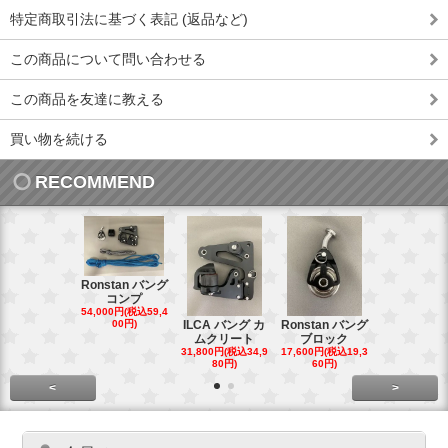
特定商取引法に基づく表記 (返品など)
この商品について問い合わせる
この商品を友達に教える
買い物を続ける
RECOMMEND
Ronstan バング
コンプ
20mm オ
54,000円(税込59,4
トダブルブ
00円)
ILCA バング カ
Ronstan バング
4,300円(税込4
ムクリート
ブロック
円)
31,800円(税込34,9
17,600円(税込19,3
80円)
60円)
<
>