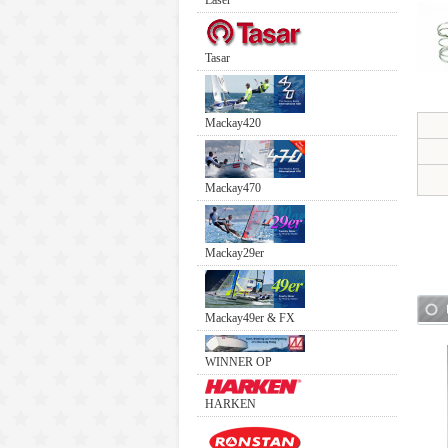
Laser
Tasar
Mackay420
Mackay470
Mackay29er
Mackay49er & FX
WINNER OP
HARKEN