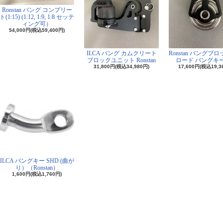
Ronstan バング コンプリー
ト(1:15) (1:12, 1:9, 1:8 セッテ
ィング可）
54,000円(税込59,400円)
ILCA バング カムクリート
Ronstan バングブ
ブロックユニット Ronstan
ロード バングキ
31,800円(税込34,980円)
17,600円(税込19,3
ILCA バングキー SHD (曲が
り）（Ronstan）
1,600円(税込1,760円)