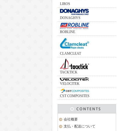
LIROS
DONAGHYS
ROBLINE
CLAMCLEAT
TACKTICK
VELOCITEK
CST COMPOSITES
会社概要
支払・配送について