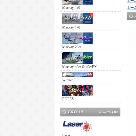
ホー
Mackay 420
ホー
Mackay 470
Mackay 29er
Mackay 49er & 49erFX
Winner OP
ROPES