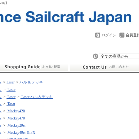
パン㈱】
ログイン
会員登
ム
>
Laser
>
ハル & デッキ
ム
>
Laser
ム
>
Laser
>
Laser ハル＆デッキ
ム
>
Tasar
ム
>
Mackay420
ム
>
Mackay470
ム
>
Mackay29er
ム
>
Mackay49er & FX