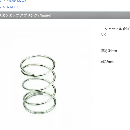
ム
>
WINNER OP
ム
>
NAUTOS
スタンダップ スプリング (Nautos)
・シャックル (Ha
い）
高さ34mm
幅23mm