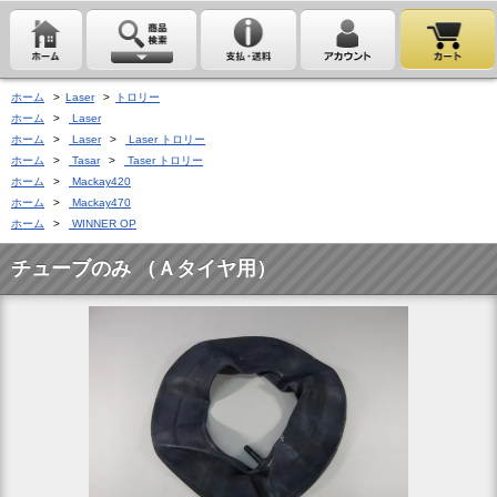
ホーム
>
Laser
>
トロリー
ホーム
>
Laser
ホーム
>
Laser
>
Laser トロリー
ホーム
>
Tasar
>
Taser トロリー
ホーム
>
Mackay420
ホーム
>
Mackay470
ホーム
>
WINNER OP
チューブのみ （Ａタイヤ用）