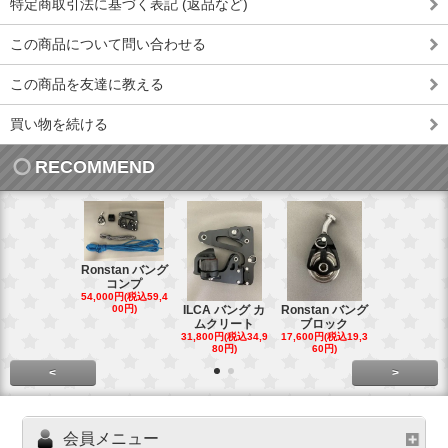
特定商取引法に基づく表記 (返品など)
この商品について問い合わせる
この商品を友達に教える
買い物を続ける
RECOMMEND
Ronstan バング
コンプ
20mm オ
54,000円(税込59,4
トダブルブ
00円)
ILCA バング カ
Ronstan バング
4,300円(税込4
ムクリート
ブロック
円)
31,800円(税込34,9
17,600円(税込19,3
80円)
60円)
<
>
会員メニュー