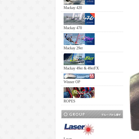
Mackay 420
Mackay 470
Mackay 29er
Mackay 49er & 49erFX
Winner OP
ROPES