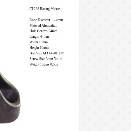
CL268 Racing Micros
Rope Diameter 1 - 4mm
Material Aluminium
Hole Centres 24mm
Length 44mm
Width 13mm
Height 16mm
Bolt Size M3 #4-40. 1/8"
Screw Size 3mm No. 4
Weight 13gms 0.5oz