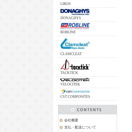
LIROS
DONAGHYS
ROBLINE
CLAMCLEAT
TACKTICK
VELOCITEK
CST COMPOSITES
会社概要
支払・配送について