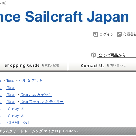
パン㈱】
ログイン
会員登
ム
>
Tasar
>
ハル ＆ デッキ
ム
>
Tasar
ム
>
Tasar
>
Tasar ハル & デッキ
ム
>
Tasar
>
Tasar フォイル ＆ ティラー
ム
>
Mackay420
ム
>
Mackay470
ム
>
CLAMCLEAT
クラムクリート レーシング マイクロ (CL268AN)