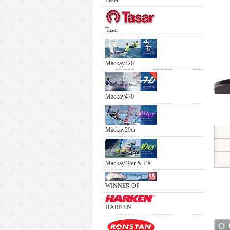
Laser
Tasar
Mackay420
Mackay470
Mackay29er
Mackay49er & FX
WINNER OP
HARKEN