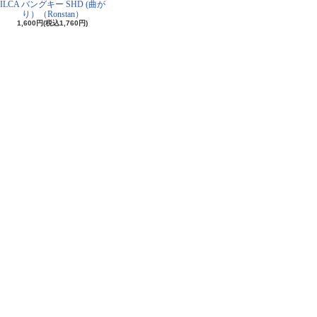
ILCA バングキー SHD (曲が
り）（Ronstan）
1,600円(税込1,760円)