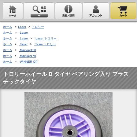
ホーム
>
Laser
>
トロリー
ホーム
>
Laser
ホーム
>
Laser
>
Laser トロリー
ホーム
>
Tasar
>
Taser トロリー
ホーム
>
Mackay420
ホーム
>
Mackay470
ホーム
>
WINNER OP
トロリーホイール B タイヤ ベアリング入り プラス
チックタイヤ