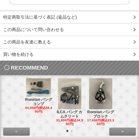
特定商取引法に基づく表記 (返品など)
この商品について問い合わせる
この商品を友達に教える
買い物を続ける
RECOMMEND
Ronstan バング
コンプ
20mm オ
54,000円(税込59,4
トダブルブ
00円)
ILCA バング カ
Ronstan バング
4,300円(税込4
ムクリート
ブロック
円)
31,800円(税込34,9
17,600円(税込19,3
80円)
60円)
<
>