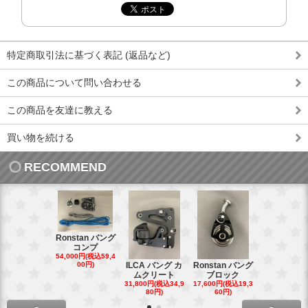
特定商取引法に基づく表記 (返品など)
この商品について問い合わせる
この商品を友達に教える
買い物を続ける
RECOMMEND
Ronstan バング
コンプ
20mm オ
54,000円(税込59,4
トダブルブ
00円)
ILCA バング カ
Ronstan バング
4,300円(税込4
ムクリート
ブロック
円)
31,800円(税込34,9
17,600円(税込19,3
80円)
60円)