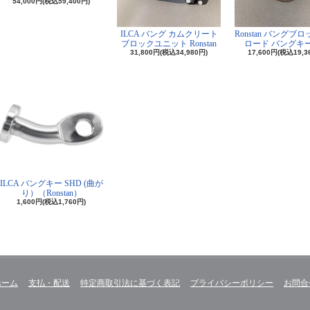
54,000円(税込59,400円)
ILCA バング カムクリート
Ronstan バングブ
ブロックユニット Ronstan
ロード バングキ
31,800円(税込34,980円)
17,600円(税込19,3
ILCA バングキー SHD (曲が
り）（Ronstan）
1,600円(税込1,760円)
ホーム
支払・配送
特定商取引法に基づく表記
プライバシーポリシー
お問合