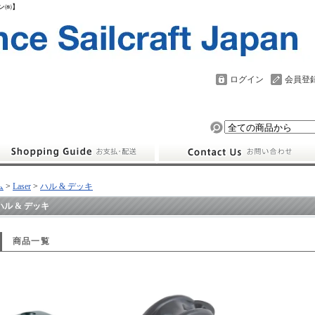
パン㈱】
ログイン
会員登
ム
>
Laser
>
ハル & デッキ
ハル & デッキ
商品一覧