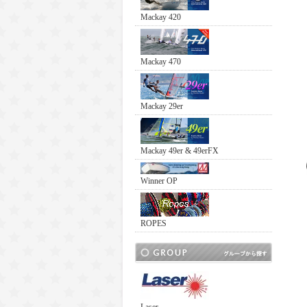
Mackay 420
Mackay 470
Mackay 29er
Mackay 49er & 49erFX
Winner OP
ROPES