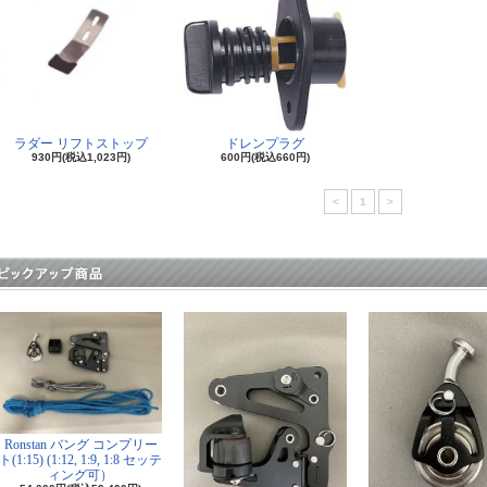
ラダー リフトストップ
ドレンプラグ
930円(税込1,023円)
600円(税込660円)
<
1
>
Ronstan バング コンプリー
ト(1:15) (1:12, 1:9, 1:8 セッテ
ィング可）