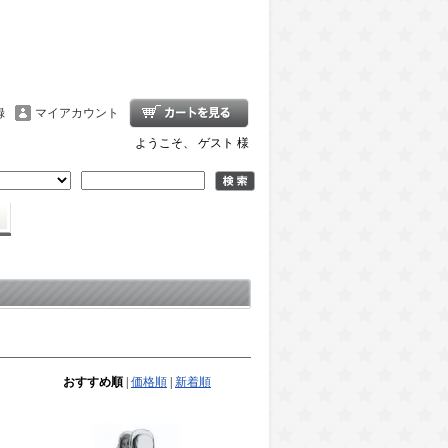
録
マイアカウント
ようこそ、 ゲスト 様
おすすめ順
|
価格順
|
新着順