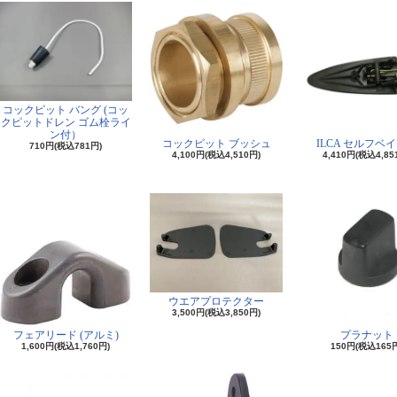
コックピット バング (コッ
クピットドレン ゴム栓ライ
ン付）
コックピット ブッシュ
ILCA セルフベ
710円(税込781円)
4,100円(税込4,510円)
4,410円(税込4,85
ウエアプロテクター
3,500円(税込3,850円)
フェアリード (アルミ)
プラナット
1,600円(税込1,760円)
150円(税込165