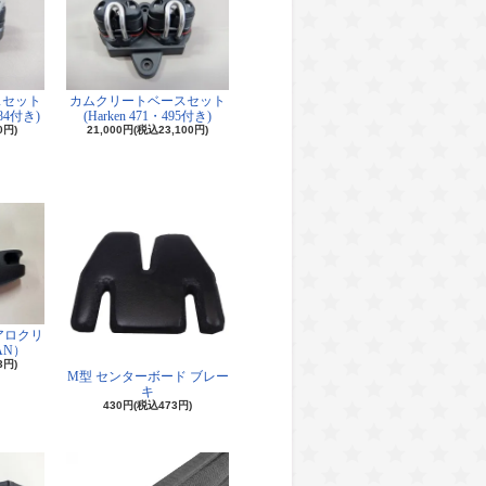
スセット
カムクリートベースセット
184付き)
(Harken 471・495付き)
0円)
21,000円(税込23,100円)
アロクリ
AN）
3円)
M型 センターボード ブレー
キ
430円(税込473円)