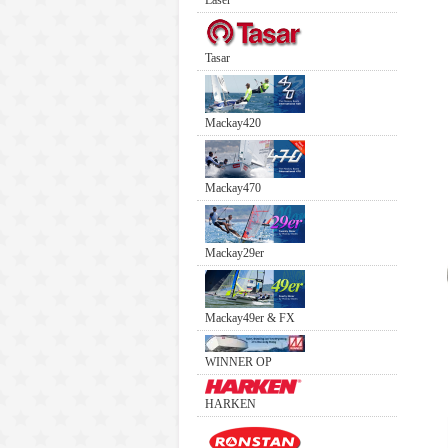
Laser
Tasar
Mackay420
Mackay470
Mackay29er
Mackay49er & FX
WINNER OP
HARKEN