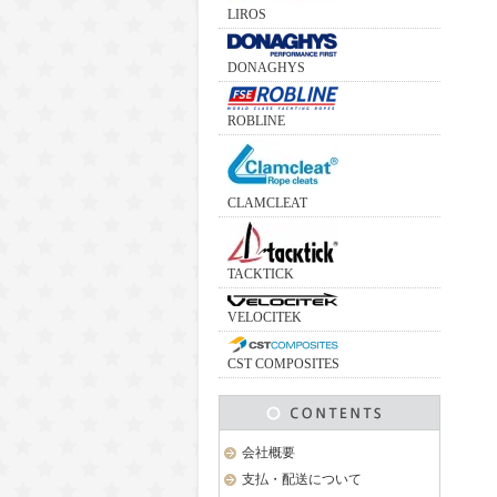
LIROS
DONAGHYS
ROBLINE
CLAMCLEAT
TACKTICK
VELOCITEK
CST COMPOSITES
会社概要
支払・配送について