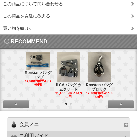
この商品について問い合わせる
この商品を友達に教える
買い物を続ける
RECOMMEND
Ronstan バング
コンプ
20mm オ
54,000円(税込59,4
トダブルブ
00円)
ILCA バング カ
Ronstan バング
4,300円(税込4
ムクリート
ブロック
円)
31,800円(税込34,9
17,600円(税込19,3
80円)
60円)
<
>
会員メニュー
ご利用ガイド