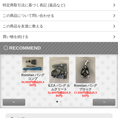
特定商取引法に基づく表記 (返品など)
この商品について問い合わせる
この商品を友達に教える
買い物を続ける
RECOMMEND
Ronstan バング
コンプ
20mm オ
54,000円(税込59,4
トダブルブ
00円)
ILCA バング カ
Ronstan バング
4,300円(税込4
ムクリート
ブロック
円)
31,800円(税込34,9
17,600円(税込19,3
80円)
60円)
<
>