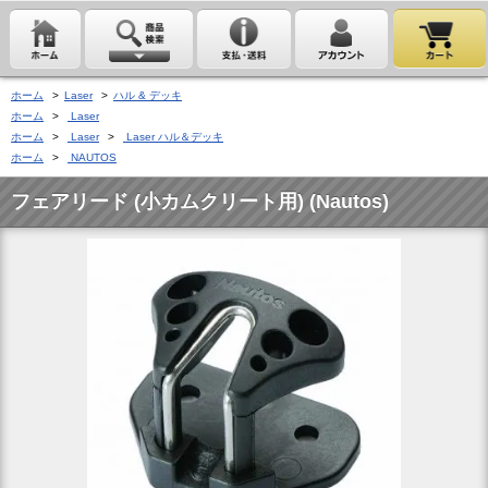
ホーム
>
Laser
>
ハル & デッキ
ホーム
>
Laser
ホーム
>
Laser
>
Laser ハル＆デッキ
ホーム
>
NAUTOS
フェアリード (小カムクリート用) (Nautos)