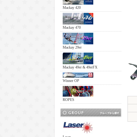
Mackay 420
Mackay 470
Mackay 29er
Mackay 49er & 49erFX
Winner OP
ROPES