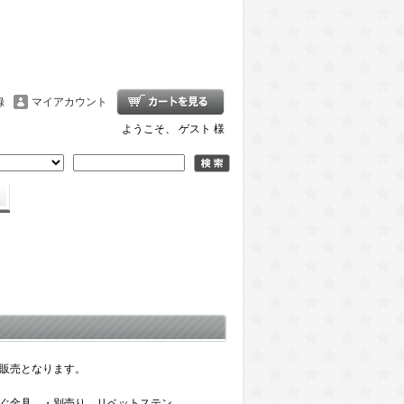
録
マイアカウント
ようこそ、 ゲスト 様
販売となります。
なぐ金具 ・別売り リベットステン