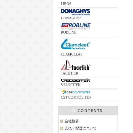
LIROS
DONAGHYS
ROBLINE
CLAMCLEAT
TACKTICK
VELOCITEK
CST COMPOSITES
会社概要
支払・配送について