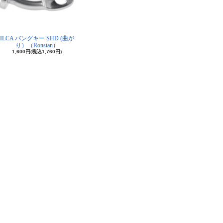
ILCA バングキー SHD (曲が
り）（Ronstan）
1,600円(税込1,760円)