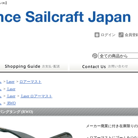
パン㈱】
ログイン
会員登
ム
>
Laser
>
ロアーマスト
ム
>
Laser
ム
>
Laser
>
Laser ロアーマスト
ム
>
RWO
バングタング (RWO)
メーカー廃業に付き在庫限りの
・ロアーマストにブームをつ