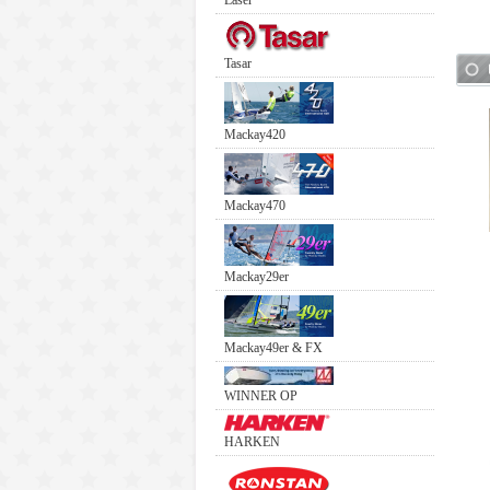
Laser
Tasar
Mackay420
Mackay470
Mackay29er
Mackay49er & FX
WINNER OP
HARKEN