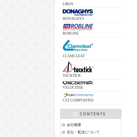
LIROS
DONAGHYS
ROBLINE
CLAMCLEAT
TACKTICK
VELOCITEK
CST COMPOSITES
会社概要
支払・配送について