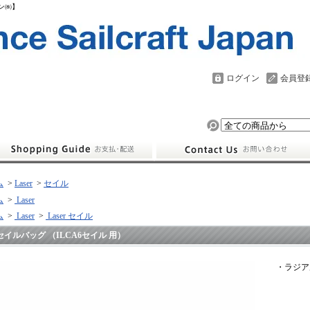
パン㈱】
ログイン
会員登
ム
>
Laser
>
セイル
ム
>
Laser
ム
>
Laser
>
Laser セイル
セイルバッグ （ILCA6セイル 用）
・ラジア