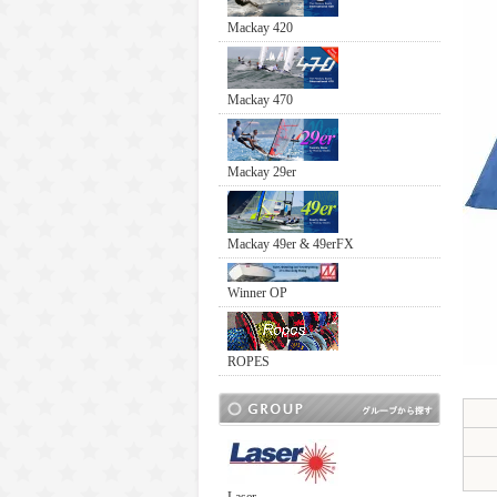
Mackay 420
Mackay 470
Mackay 29er
Mackay 49er & 49erFX
Winner OP
ROPES