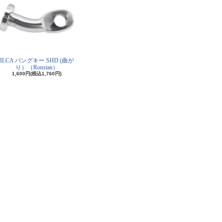
ILCA バングキー SHD (曲が
り）（Ronstan）
1,600円(税込1,760円)