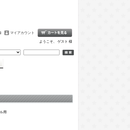
録
マイアカウント
ようこそ、 ゲスト 様
ル用