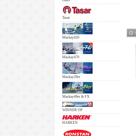
Laser
Tasar
Mackay420
Mackay470
Mackay29er
Mackay49er & FX
WINNER OP
HARKEN