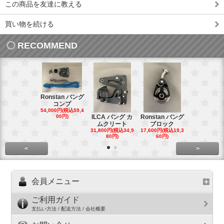
この商品を友達に教える
買い物を続ける
RECOMMEND
Ronstan バング
コンプ
20mm オ
54,000円(税込59,4
トダブルブ
00円)
ILCA バング カ
Ronstan バング
4,300円(税込4
ムクリート
ブロック
円)
31,800円(税込34,9
17,600円(税込19,3
80円)
60円)
<
>
会員メニュー
ご利用ガイド
支払い方法 / 配送方法 / 会社概要