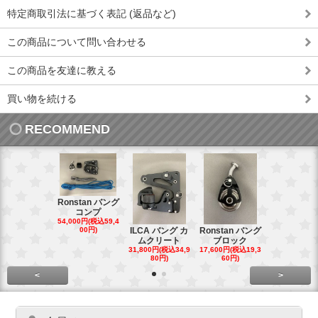
特定商取引法に基づく表記 (返品など)
この商品について問い合わせる
この商品を友達に教える
買い物を続ける
RECOMMEND
Ronstan バング
コンプ
20mm オ
54,000円(税込59,4
トダブルブ
00円)
ILCA バング カ
Ronstan バング
4,300円(税込4
ムクリート
ブロック
円)
31,800円(税込34,9
17,600円(税込19,3
80円)
60円)
<
>