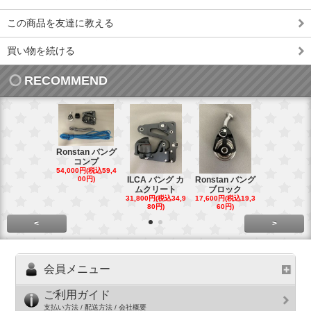
この商品を友達に教える
買い物を続ける
RECOMMEND
Ronstan バング
コンプ
20mm オ
54,000円(税込59,4
トダブルブ
00円)
ILCA バング カ
Ronstan バング
4,300円(税込4
ムクリート
ブロック
円)
31,800円(税込34,9
17,600円(税込19,3
80円)
60円)
<
>
会員メニュー
ご利用ガイド
支払い方法 / 配送方法 / 会社概要