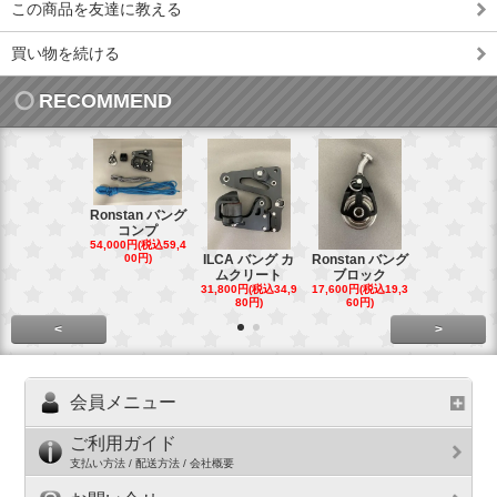
この商品を友達に教える
買い物を続ける
RECOMMEND
Ronstan バング
コンプ
20mm オ
54,000円(税込59,4
トダブルブ
00円)
ILCA バング カ
Ronstan バング
4,300円(税込4
ムクリート
ブロック
円)
31,800円(税込34,9
17,600円(税込19,3
80円)
60円)
<
>
会員メニュー
ご利用ガイド
支払い方法 / 配送方法 / 会社概要