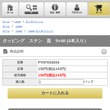
ホーム
>
Laser
>
ネジ & リベット
ホーム
>
Laser
ホーム
>
Laser
>
Laser ネジ & リベット
タッピング ステン 皿 5×40 (4本入り）
商品説明
PYNTK540X4
型番
130円(税込143円)
定価
130円(税込143円)
販売価格
パック
購入数