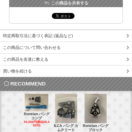
この商品を共有する
特定商取引法に基づく表記 (返品など)
この商品について問い合わせる
この商品を友達に教える
買い物を続ける
RECOMMEND
Ronstan バング
コンプ
20mm オ
54,000円(税込59,4
トダブルブ
00円)
ILCA バング カ
Ronstan バング
4,300円(税込4
ムクリート
ブロック
円)