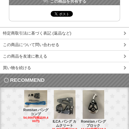
この商品を共有する
特定商取引法に基づく表記 (返品など)
この商品について問い合わせる
この商品を友達に教える
買い物を続ける
RECOMMEND
Ronstan バング
コンプ
20mm オ
54,000円(税込59,4
トダブルブ
00円)
ILCA バング カ
Ronstan バング
4,300円(税込4
ムクリート
ブロック
円)