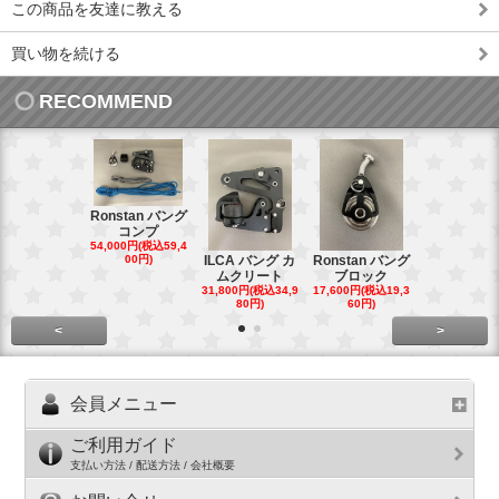
この商品を友達に教える
買い物を続ける
RECOMMEND
Ronstan バング
コンプ
20mm オ
54,000円(税込59,4
トダブルブ
00円)
ILCA バング カ
Ronstan バング
4,300円(税込4
ムクリート
ブロック
円)
31,800円(税込34,9
17,600円(税込19,3
80円)
60円)
<
>
会員メニュー
ご利用ガイド
支払い方法 / 配送方法 / 会社概要