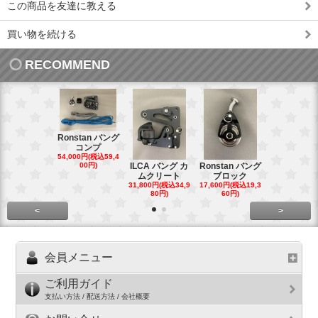
この商品を友達に教える
買い物を続ける
RECOMMEND
Ronstan バング
コンプ
20mm オ
54,000円(税込59,4
トダブルブ
00円)
ILCA バング カ
Ronstan バング
4,300円(税込4
ムクリート
ブロック
円)
31,800円(税込34,9
17,600円(税込19,3
80円)
60円)
<
>
会員メニュー
ご利用ガイド
支払い方法 / 配送方法 / 会社概要