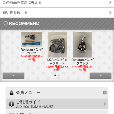
この商品を友達に教える
買い物を続ける
RECOMMEND
Ronstan バング
コンプ
20mm オ
54,000円(税込59,4
トダブルブ
00円)
ILCA バング カ
Ronstan バング
4,300円(税込4
ムクリート
ブロック
円)
31,800円(税込34,9
17,600円(税込19,3
80円)
60円)
<
>
会員メニュー
ご利用ガイド
支払い方法 / 配送方法 / 会社概要