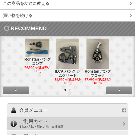
この商品を友達に教える
買い物を続ける
RECOMMEND
Ronstan バング
コンプ
20mm オ
54,000円(税込59,4
トダブルブ
00円)
ILCA バング カ
Ronstan バング
4,300円(税込4
ムクリート
ブロック
円)
31,800円(税込34,9
17,600円(税込19,3
80円)
60円)
<
>
会員メニュー
ご利用ガイド
支払い方法 / 配送方法 / 会社概要