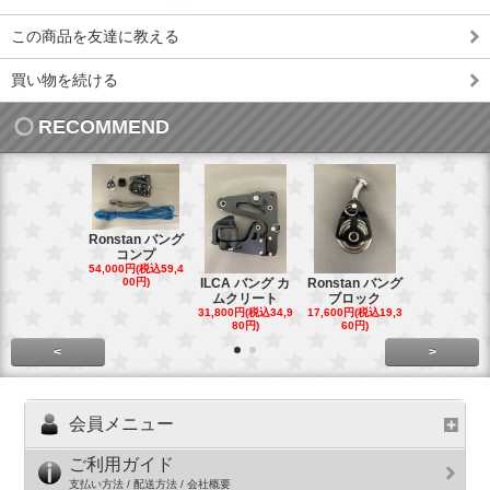
この商品を友達に教える
買い物を続ける
RECOMMEND
Ronstan バング
コンプ
20mm オ
54,000円(税込59,4
トダブルブ
00円)
ILCA バング カ
Ronstan バング
4,300円(税込4
ムクリート
ブロック
円)
31,800円(税込34,9
17,600円(税込19,3
80円)
60円)
<
>
会員メニュー
ご利用ガイド
支払い方法 / 配送方法 / 会社概要