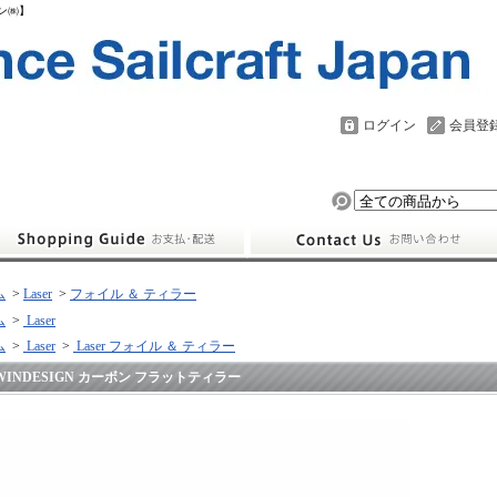
パン㈱】
ログイン
会員登
ム
>
Laser
>
フォイル ＆ ティラー
ム
>
Laser
ム
>
Laser
>
Laser フォイル ＆ ティラー
WINDESIGN カーボン フラットティラー