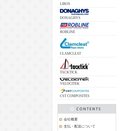
LIROS
DONAGHYS
ROBLINE
CLAMCLEAT
TACKTICK
VELOCITEK
CST COMPOSITES
会社概要
支払・配送について