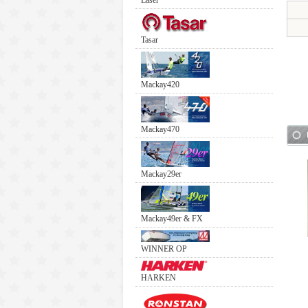
Laser
Tasar
Mackay420
Mackay470
Mackay29er
Mackay49er & FX
WINNER OP
HARKEN