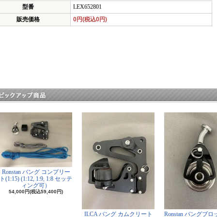
型番
LEX652801
販売価格
0円(税込0円)
Ronstan バング コンプリー
ト(1:15) (1:12, 1:9, 1:8 セッテ
ィング可）
54,000円(税込59,400円)
ILCA バング カムクリート
Ronstan バングブ