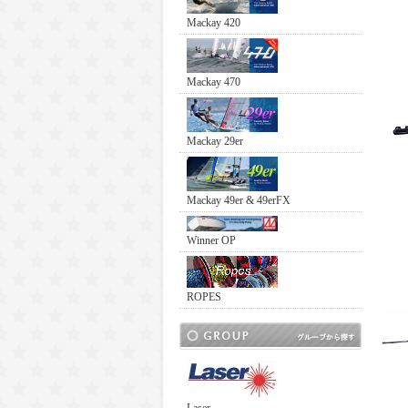
Mackay 420
Mackay 470
Mackay 29er
Mackay 49er & 49erFX
Winner OP
ROPES