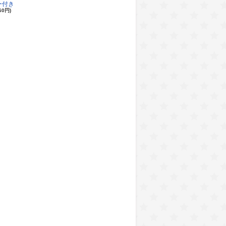
ー付き
60円)