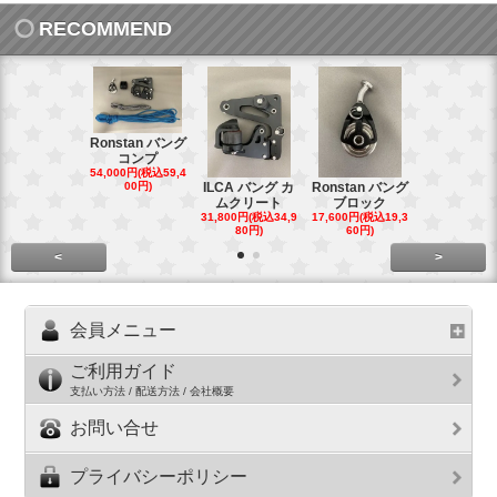
RECOMMEND
Ronstan バング
コンプ
20mm オ
54,000円(税込59,4
トダブルブ
00円)
ILCA バング カ
Ronstan バング
4,300円(税込4
ムクリート
ブロック
円)
31,800円(税込34,9
17,600円(税込19,3
80円)
60円)
<
>
会員メニュー
ご利用ガイド
支払い方法 / 配送方法 / 会社概要
お問い合せ
プライバシーポリシー