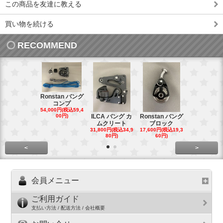
この商品を友達に教える
買い物を続ける
RECOMMEND
Ronstan バング
コンプ
20mm オ
54,000円(税込59,4
トダブルブ
00円)
ILCA バング カ
Ronstan バング
4,300円(税込4
ムクリート
ブロック
円)
31,800円(税込34,9
17,600円(税込19,3
80円)
60円)
<
>
会員メニュー
ご利用ガイド
支払い方法 / 配送方法 / 会社概要