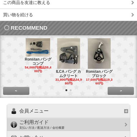
この商品を友達に教える
買い物を続ける
RECOMMEND
Ronstan バング
コンプ
20mm オ
54,000円(税込59,4
トダブルブ
00円)
ILCA バング カ
Ronstan バング
4,300円(税込4
ムクリート
ブロック
円)
31,800円(税込34,9
17,600円(税込19,3
80円)
60円)
<
>
会員メニュー
ご利用ガイド
支払い方法 / 配送方法 / 会社概要