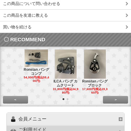
この商品について問い合わせる
この商品を友達に教える
買い物を続ける
RECOMMEND
Ronstan バング
コンプ
20mm オ
54,000円(税込59,4
トダブルブ
00円)
ILCA バング カ
Ronstan バング
4,300円(税込4
ムクリート
ブロック
円)
31,800円(税込34,9
17,600円(税込19,3
80円)
60円)
<
>
会員メニュー
ご利用ガイド