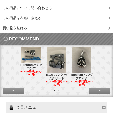
この商品について問い合わせる
この商品を友達に教える
買い物を続ける
RECOMMEND
Ronstan バング
コンプ
20mm オ
54,000円(税込59,4
トダブルブ
00円)
ILCA バング カ
Ronstan バング
4,300円(税込4
ムクリート
ブロック
円)
31,800円(税込34,9
17,600円(税込19,3
80円)
60円)
<
>
会員メニュー