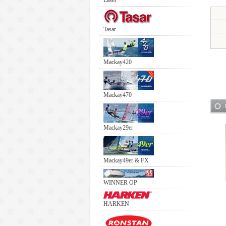
Laser
Tasar
Mackay420
Mackay470
Mackay29er
Mackay49er & FX
WINNER OP
HARKEN