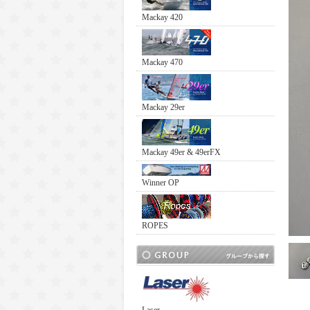
Mackay 420
Mackay 470
Mackay 29er
Mackay 49er & 49erFX
Winner OP
ROPES