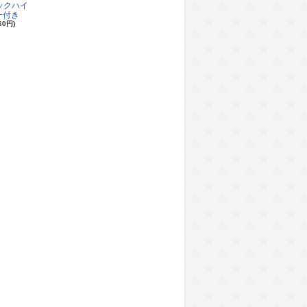
ロックハイ
ー付き
60円)