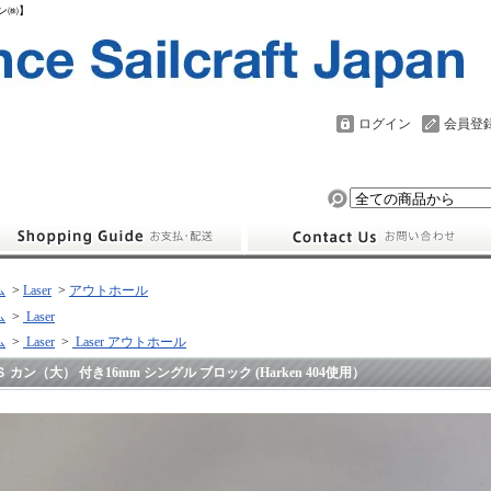
パン㈱】
ログイン
会員登
ム
>
Laser
>
アウトホール
ム
>
Laser
ム
>
Laser
>
Laser アウトホール
Ｓ カン（大） 付き16mm シングル ブロック (Harken 404使用）