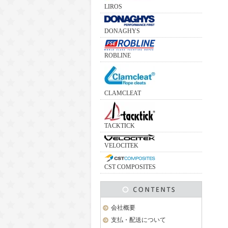
LIROS
DONAGHYS
ROBLINE
CLAMCLEAT
TACKTICK
VELOCITEK
CST COMPOSITES
会社概要
支払・配送について